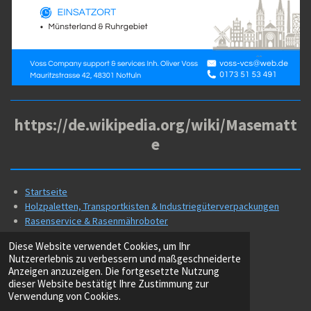
https://de.wikipedia.org/wiki/Masematt
e
Startseite
Holzpaletten, Transportkisten & Industriegüterverpackungen
Rasenservice & Rasenmähroboter
Kontakt
Diese Website verwendet Cookies, um Ihr
Jobs
Nutzererlebnis zu verbessern und maßgeschneiderte
Businesspartner
Anzeigen anzuzeigen. Die fortgesetzte Nutzung
Soziales / Sponsoring
dieser Website bestätigt Ihre Zustimmung zur
Verwendung von Cookies.
© 2022 - 2026 voss-vcs.de